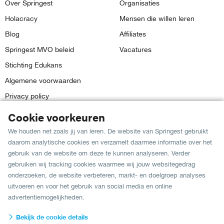
Over Springest
Organisaties
Holacracy
Mensen die willen leren
Blog
Affiliates
Springest MVO beleid
Vacatures
Stichting Edukans
Algemene voorwaarden
Privacy policy
Contact
Cookie voorkeuren
We houden net zoals jij van leren. De website van Springest gebruikt
daarom analytische cookies en verzamelt daarmee informatie over het
Ons rapportcijfer:
gebruik van de website om deze te kunnen analyseren. Verder
8,8
Bezoekers geven ons een
in
681 reviews
op The Feedback
gebruiken wij tracking cookies waarmee wij jouw websitegedrag
Company.
onderzoeken, de website verbeteren, markt- en doelgroep analyses
uitvoeren en voor het gebruik van social media en online
advertentiemogelijkheden.
Taal:
Bekijk de cookie details
Nederlands