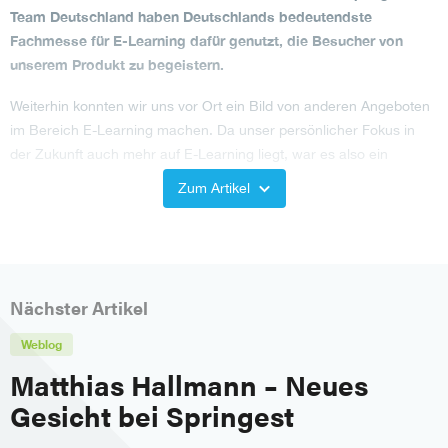
Team Deutschland haben Deutschlands bedeutendste
Fachmesse für E-Learning dafür genutzt, die Besucher von
unserem Produkt zu begeistern.
Weiterhin konnten wir uns vor Ort ein Bild von anderen Angeboten
im Bereich E-Learning machen. Da unser persönlicher Fokus in
der Zukunft auch mehr auf E-Learning liegt, war es also ein
rundum bereichernder Besuch!
Zum Artikel
Wir bedanken uns für die netten Gespräche und freuen uns schon
aufs nächste Jahr.
Nächster Artikel
Weblog
Matthias Hallmann – Neues
Gesicht bei Springest